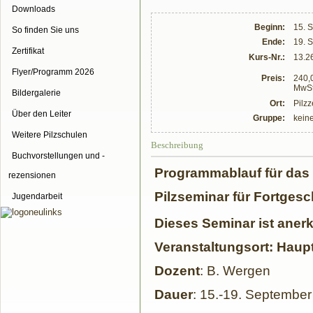
Downloads
Beginn:
15. 
So finden Sie uns
Ende:
19. 
Zertifikat
Kurs-Nr.:
13.2
Flyer/Programm 2026
Preis:
240,0
MwSt
Bildergalerie
Ort:
Pilz
Über den Leiter
Gruppe:
kein
Weitere Pilzschulen
Beschreibung
Buchvorstellungen und -
Programmablauf für das
rezensionen
Pilzseminar für Fortgesc
Jugendarbeit
Dieses Seminar ist anerk
Veranstaltungsort: Haup
Dozent
: B. Wergen
Dauer
: 15.-19. Septembe