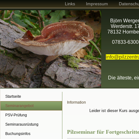
Links
Impressum
Datenschu
Björn Werge
Werderstr. 1
78132 Hornbe
07833-6300
info@pilzzent
Die älteste, e
Startseite
Information
Seminarangebot
Leider ist dieser Kurs ausg
PSV-Prüfung
Seminarausrüstung
Pilzseminar für Fortgeschritt
Buchungsinfos