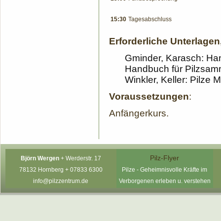
15:30
Tagesabschluss
Erforderliche Unterlagen
Gminder, Karasch: Ha
Handbuch für Pilzsam
Winkler, Keller: Pilze 
Voraussetzungen
:
Anfängerkurs.
Pilz-Flyer
Björn Wergen
+
Werderstr. 17
78132 Hornberg +
07833 6300
P
ilze - Geheimnisvolle Kräfte im
info@pilzzentrum.de
Verborgenen erleben u. verstehen