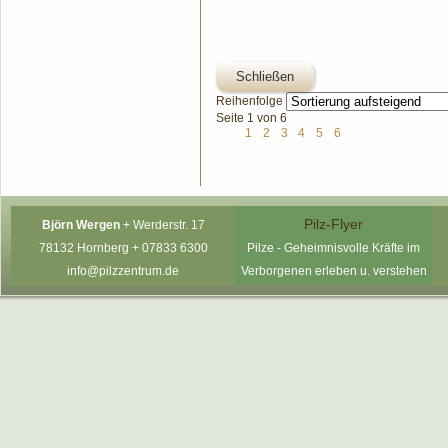
Schließen
Reihenfolge
Seite 1 von 6
1
2
3
4
5
6
Pilz-Flyer
Björn Wergen
+
Werderstr. 17
78132 Hornberg +
07833 6300
P
ilze - Geheimnisvolle Kräfte im
info@pilzzentrum.de
Verborgenen erleben u. verstehen