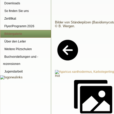
Downloads
So finden Sie uns
Zertifikat
Bilder von Ständerpilzen (
Basidiomycot
© B. Wergen.
Flyer/Programm 2026
Bildergalerie
Über den Leiter
Weitere Pilzschulen
Buchvorstellungen und -
rezensionen
Jugendarbeit
Hot