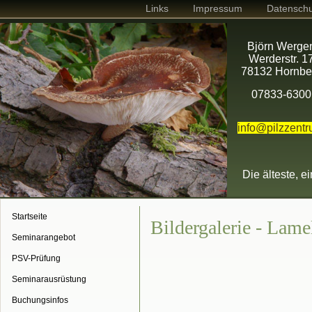
Links
Impressum
Datenschu
Björn Werge
Werderstr. 1
78132 Hornbe
07833-6300
info@pilzzent
Die älteste, e
Startseite
Bildergalerie - Lame
Seminarangebot
PSV-Prüfung
Seminarausrüstung
Buchungsinfos