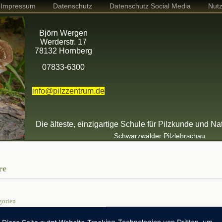
Impressum
Datenschutz
Datenschutz Social Media
Nut
Björn Wergen
Werderstr. 17
78132 Hornberg
07833-6300
info@pilzzentrum.de
Die älteste, einzigartige Schule für Pilzkunde und Na
Schwarzwälder Pilzlehrschau
re
gorien
ngen
(0) ,
Pilzcoach
(3) ,
Webinare
(0)