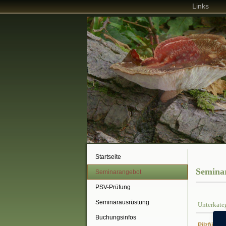
Links
Startseite
Semina
Seminarangebot
PSV-Prüfung
Seminarausrüstung
Unterkate
Buchungsinfos
Pilzführu