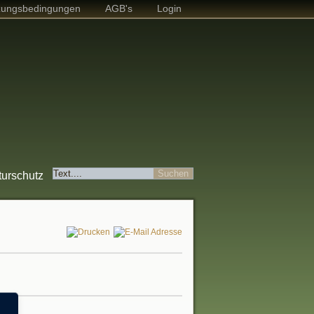
zungsbedingungen
AGB's
Login
turschutz