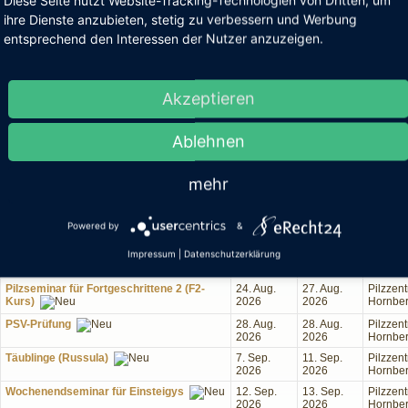
Diese Seite nutzt Website-Tracking-Technologien von Dritten, um
ihre Dienste anzubieten, stetig zu verbessern und Werbung
rmine
entsprechend den Interessen der Nutzer anzuzeigen.
Akzeptieren
Kurstitel
Beginn
Ende
Ort
Ablehnen
Pilzseminar für Einsteigys
9. Aug.
12. Aug.
Pilzzen
2026
2026
Hornbe
mehr
Pilzseminar für Einsteigys
14. Aug.
16. Aug.
Pilzzen
2026
2026
Hornbe
Pilzseminar für Fortgeschrittene 1 (F1-
18. Aug.
21. Aug.
Pilzzen
Powered by
&
Kurs)
2026
2026
Hornbe
Impressum
|
Datenschutzerklärung
Wochenendseminar für Einsteigys
22. Aug.
23. Aug.
Pilzzen
2026
2026
Hornbe
Pilzseminar für Fortgeschrittene 2 (F2-
24. Aug.
27. Aug.
Pilzzen
Kurs)
2026
2026
Hornbe
PSV-Prüfung
28. Aug.
28. Aug.
Pilzzen
2026
2026
Hornbe
Täublinge (Russula)
7. Sep.
11. Sep.
Pilzzen
2026
2026
Hornbe
Wochenendseminar für Einsteigys
12. Sep.
13. Sep.
Pilzzen
2026
2026
Hornbe