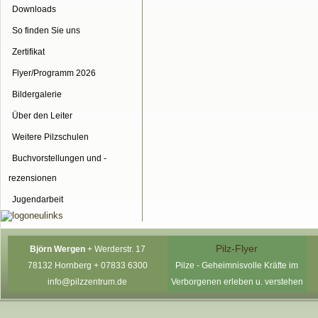
Downloads
So finden Sie uns
Zertifikat
Flyer/Programm 2026
Bildergalerie
Über den Leiter
Weitere Pilzschulen
Buchvorstellungen und -
rezensionen
Jugendarbeit
Pilz-Flyer
Björn Wergen
+
Werderstr. 17
78132 Hornberg +
07833 6300
P
ilze - Geheimnisvolle Kräfte im
info@pilzzentrum.de
Verborgenen erleben u. verstehen