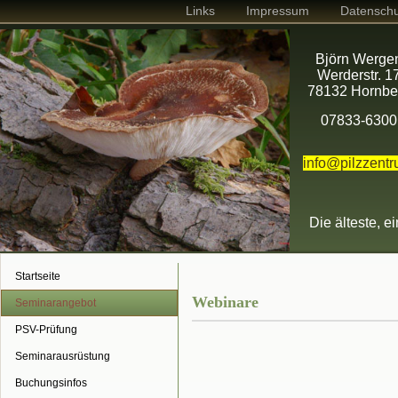
Links
Impressum
Datenschu
Björn Werge
Werderstr. 1
78132 Hornbe
07833-6300
info@pilzzent
Die älteste, e
Startseite
Webinare
Seminarangebot
PSV-Prüfung
Seminarausrüstung
Buchungsinfos