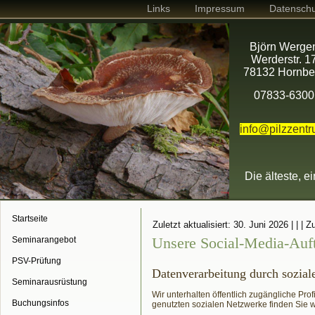
Links
Impressum
Datenschu
Björn Werge
Werderstr. 1
78132 Hornbe
07833-6300
info@pilzzent
Die älteste, e
Startseite
Zuletzt aktualisiert: 30. Juni 2026
| | |
Zu
Unsere Social-Media-Auft
Seminarangebot
PSV-Prüfung
Datenverarbeitung durch sozia
Seminarausrüstung
Wir unterhalten öffentlich zugängliche Pro
Buchungsinfos
genutzten sozialen Netzwerke finden Sie w