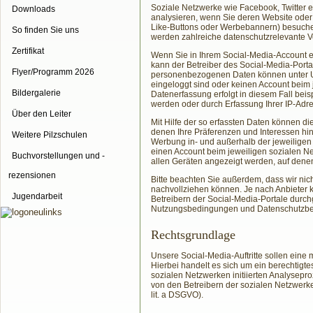
Soziale Netzwerke wie Facebook, Twitter e
Downloads
analysieren, wenn Sie deren Website oder e
Like-Buttons oder Werbebannern) besuch
So finden Sie uns
werden zahlreiche datenschutzrelevante V
Zertifikat
Wenn Sie in Ihrem Social-Media-Account 
kann der Betreiber des Social-Media-Port
Flyer/Programm 2026
personenbezogenen Daten können unter U
eingeloggt sind oder keinen Account beim 
Bildergalerie
Datenerfassung erfolgt in diesem Fall bei
werden oder durch Erfassung Ihrer IP-Adr
Über den Leiter
Mit Hilfe der so erfassten Daten können die
denen Ihre Präferenzen und Interessen hin
Weitere Pilzschulen
Werbung in- und außerhalb der jeweiligen
einen Account beim jeweiligen sozialen N
Buchvorstellungen und -
allen Geräten angezeigt werden, auf denen
rezensionen
Bitte beachten Sie außerdem, dass wir nic
nachvollziehen können. Je nach Anbieter 
Jugendarbeit
Betreibern der Social-Media-Portale durch
Nutzungsbedingungen und Datenschutzbes
Rechtsgrundlage
Unsere Social-Media-Auftritte sollen eine
Hierbei handelt es sich um ein berechtigtes
sozialen Netzwerken initiierten Analysep
von den Betreibern der sozialen Netzwerke 
lit. a DSGVO).