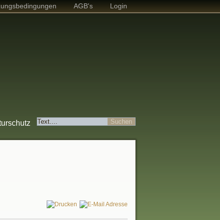
zungsbedingungen
AGB's
Login
turschutz