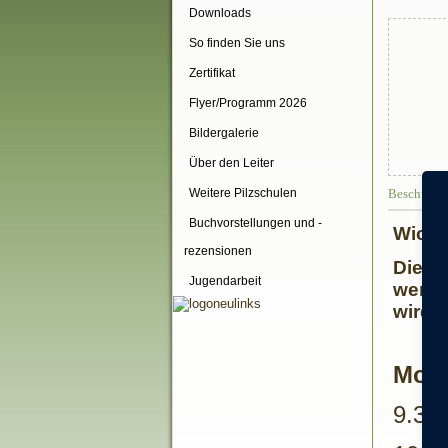
Downloads
So finden Sie uns
Zertifikat
Flyer/Programm 2026
Bildergalerie
Über den Leiter
Beschreib
Weitere Pilzschulen
Buchvorstellungen und -
Wicht
rezensionen
Die K
Jugendarbeit
werde
wird 
Modu
9.30