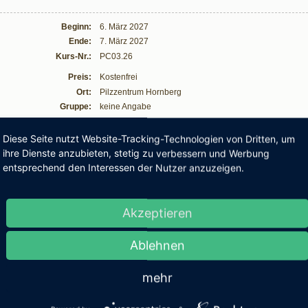
Beginn:
6. März 2027
Ende:
7. März 2027
Kurs-Nr.:
PC03.26
Preis:
Kostenfrei
Ort:
Pilzzentrum Hornberg
Gruppe:
keine Angabe
ung
Diese Seite nutzt Website-Tracking-Technologien von Dritten, um
ihre Dienste anzubieten, stetig zu verbessern und Werbung
ige Hinweise:
entsprechend den Interessen der Nutzer anzuzeigen.
urse Pilzcoach 1, Pilzcoach 2 und Pilzcoach 3
n und kosten dann auch gemeinsam 530€. Für d
Akzeptieren
eine Prüfungsgebühr in Höhe von 30€ erhoben.
Ablehnen
l V Prüfung (Samstag)
mehr
 Uhr Theoretische Prüfung