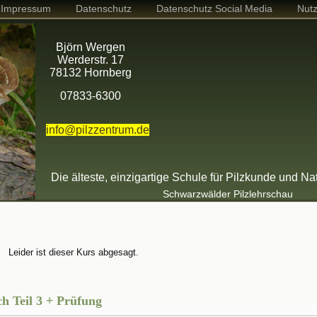
Impressum
Datenschutz
Datenschutz Social Media
Nut
Björn Wergen
Werderstr. 17
78132 Hornberg
07833-6300
info@pilzzentrum.de
Die älteste, einzigartige Schule für Pilzkunde und Na
Schwarzwälder Pilzlehrschau
n
Leider ist dieser Kurs abgesagt.
ch Teil 3 + Prüfung