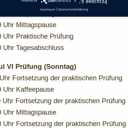
0 Uhr Kaffeepause
Powered by
&
Impressum
|
Datenschutzerklärung
0 Uhr Besprechung der theoretischen Prüf
0 Uhr Mittagspause
0 Uhr Praktische Prüfung
0 Uhr Tagesabschluss
l VI Prüfung (Sonntag)
Uhr Fortsetzung der praktischen Prüfung
0 Uhr Kaffeepause
 Uhr Fortsetzung der praktischen Prüfung
0 Uhr Mittagspause
0 Uhr Fortsetzung der praktischen Prüfung