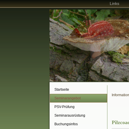
Links
Startseite
Informatio
Seminarangebot
PSV-Prüfung
Seminarausrüstung
Pilzcoa
Buchungsinfos