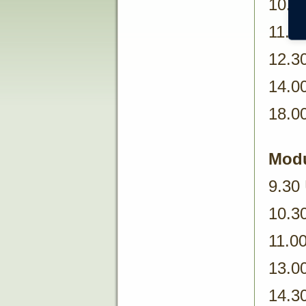
10.3
11.0
12.3
14.0
18.0
Modu
9.30 
10.3
11.00
13.0
14.3