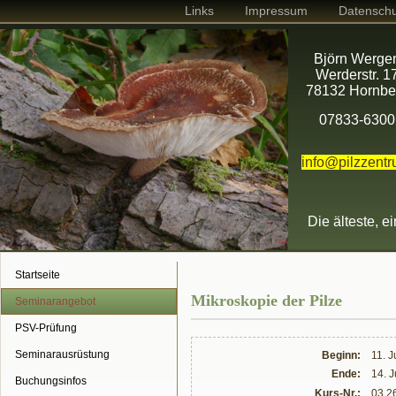
Links
Impressum
Datenschu
Björn Werge
Werderstr. 1
78132 Hornbe
07833-6300
info@pilzzent
Die älteste, e
Startseite
Mikroskopie der Pilze
Seminarangebot
PSV-Prüfung
Seminarausrüstung
Beginn:
11. 
Ende:
14. 
Buchungsinfos
Kurs-Nr.:
03.2