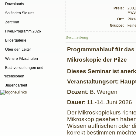
Downloads
Preis:
200,0
MwSt
So finden Sie uns
Ort:
Pilz
Zertifikat
Gruppe:
kein
Flyer/Programm 2026
Beschreibung
Bildergalerie
Programmablauf für das
Über den Leiter
Mikroskopie der Pilze
Weitere Pilzschulen
Buchvorstellungen und -
Dieses Seminar ist anerk
rezensionen
Veranstaltungsort: Haup
Jugendarbeit
Dozent
: B. Wergen
Dauer
: 11.-14. Juni 2026
Der Mikroskopiekurs richt
Mikroskop gesehen haben, 
Wissen auffrischen oder d
korrekt bestimmen möchte,