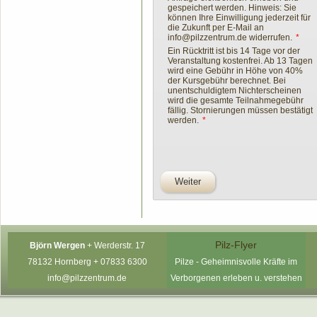
gespeichert werden. Hinweis: Sie
können Ihre Einwilligung jederzeit für
die Zukunft per E-Mail an
info@pilzzentrum.de widerrufen.
*
Ein Rücktritt ist bis 14 Tage vor der
Veranstaltung kostenfrei. Ab 13 Tagen
wird eine Gebühr in Höhe von 40%
der Kursgebühr berechnet. Bei
unentschuldigtem Nichterscheinen
wird die gesamte Teilnahmegebühr
fällig. Stornierungen müssen bestätigt
werden.
*
Weiter
Pilz-Flyer
Björn Wergen
+
Werderstr. 17
78132 Hornberg +
07833 6300
P
ilze - Geheimnisvolle Kräfte im
info@pilzzentrum.de
Verborgenen erleben u. verstehen