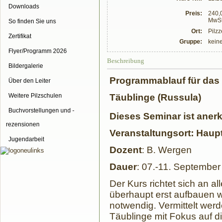
Downloads
Preis:
240,0
MwSt
So finden Sie uns
Ort:
Pilz
Zertifikat
Gruppe:
kein
Flyer/Programm 2026
Beschreibung
Bildergalerie
Programmablauf für das
Über den Leiter
Täublinge (Russula)
Weitere Pilzschulen
Buchvorstellungen und -
Dieses Seminar ist anerk
rezensionen
Veranstaltungsort: Haup
Jugendarbeit
Dozent
: B. Wergen
Dauer
: 07.-11. Septembe
Der Kurs richtet sich an al
überhaupt erst aufbauen w
notwendig. Vermittelt wer
Täublinge mit Fokus auf 