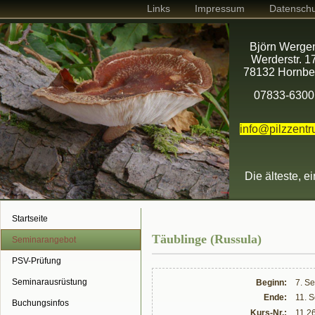
Links
Impressum
Datenschu
Björn Werge
Werderstr. 1
78132 Hornbe
07833-6300
info@pilzzent
Die älteste, e
Startseite
Täublinge (Russula)
Seminarangebot
PSV-Prüfung
Seminarausrüstung
Beginn:
7. S
Ende:
11. 
Buchungsinfos
Kurs-Nr.:
11.2