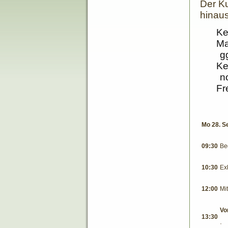
Der Ku
hinaus
Ke
Ma
g
Ke
n
Fr
Mo 28. S
09:30
Be
10:30
Ex
12:00
Mi
Vo
13:30