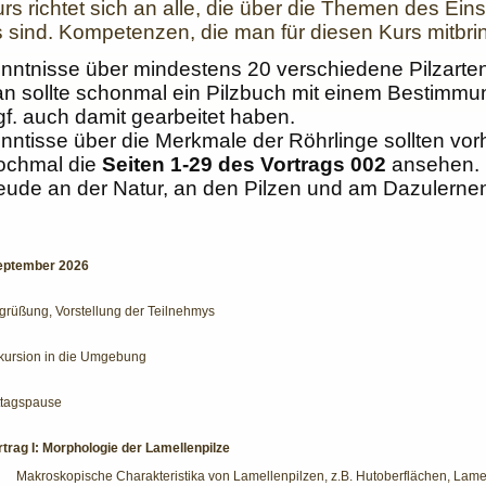
rs richtet sich an alle, die über die Themen des Eins
 sind. Kompetenzen, die man für diesen Kurs mitbring
nntnisse über mindestens 20 verschiedene Pilzarten
n sollte schonmal ein Pilzbuch mit einem Bestimm
gf. auch damit gearbeitet haben.
nntisse über die Merkmale der Röhrlinge sollten vorh
ochmal die
Seiten 1-29 des Vortrags 002
ansehen.
eude an der Natur, an den Pilzen und am Dazulerne
eptember 2026
grüßung, Vorstellung der Teilnehmys
kursion in die Umgebung
ttagspause
rtrag I: Morphologie der Lamellenpilze
·
Makroskopische Charakteristika von Lamellenpilzen, z.B. Hutoberflächen, Lame