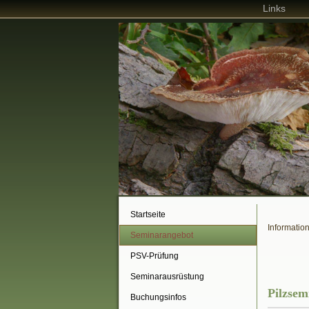
Links
Startseite
Informatio
Seminarangebot
PSV-Prüfung
Seminarausrüstung
Pilzsem
Buchungsinfos