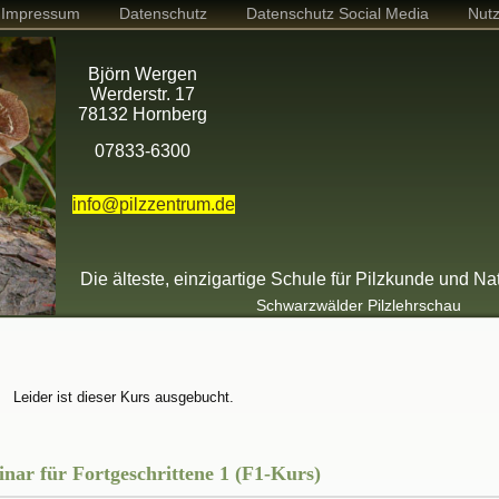
Impressum
Datenschutz
Datenschutz Social Media
Nut
Björn Wergen
Werderstr. 17
78132 Hornberg
07833-6300
info@pilzzentrum.de
Die älteste, einzigartige Schule für Pilzkunde und Na
Schwarzwälder Pilzlehrschau
n
Leider ist dieser Kurs ausgebucht.
inar für Fortgeschrittene 1 (F1-Kurs)