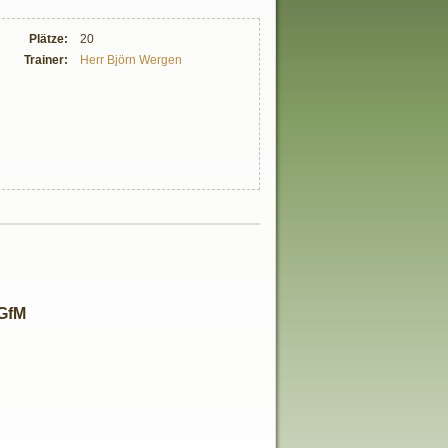
Plätze:
20
Trainer:
Herr Björn Wergen
GfM