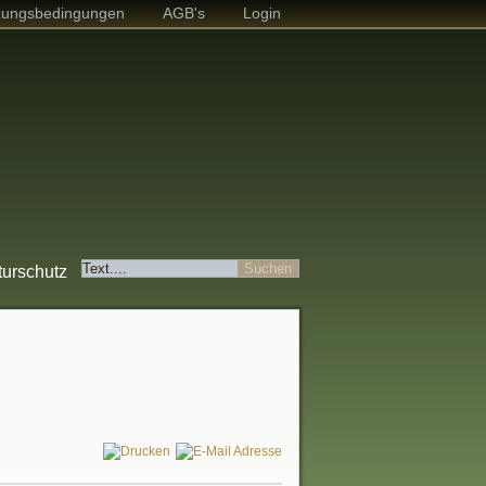
zungsbedingungen
AGB's
Login
turschutz