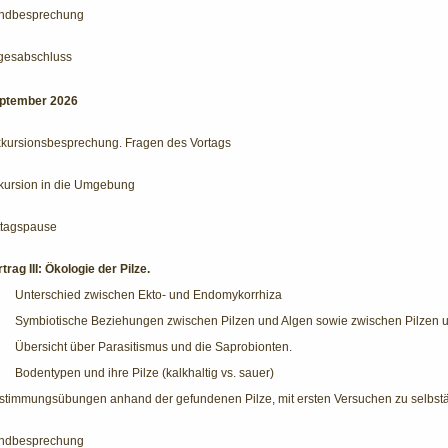
ndbesprechung
gesabschluss
eptember 2026
kursionsbesprechung. Fragen des Vortags
kursion in die Umgebung
ttagspause
trag III: Ökologie der Pilze.
·
Unterschied zwischen Ekto- und Endomykorrhiza
·
Symbiotische Beziehungen zwischen Pilzen und Algen sowie zwischen Pilzen u
·
Übersicht über Parasitismus und die Saprobionten.
·
Bodentypen und ihre Pilze (kalkhaltig vs. sauer)
stimmungsübungen anhand der gefundenen Pilze, mit ersten Versuchen zu selbstä
ndbesprechung