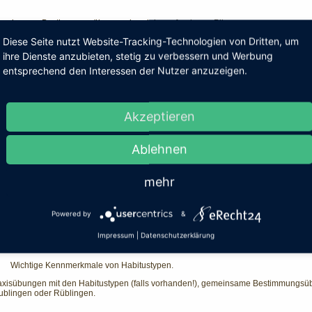
meinsame Bestimmungsübung anhand der gefundenen Pilze.
Diese Seite nutzt Website-Tracking-Technologien von Dritten, um
ndbesprechung
ihre Dienste anzubieten, stetig zu verbessern und Werbung
entsprechend den Interessen der Nutzer anzuzeigen.
gesabschluss
eptember 2026
Akzeptieren
kursionsbesprechung
Ablehnen
kursion in die Umgebung
mehr
ttagspause
Powered by
&
rtrag II: Einführung in die Habitustypen.
Impressum
|
Datenschutzerklärung
·
Helmlingshabitus, Rüblingshabitus, Risspilzhabitus, Trichterlingshabitus und Rit
·
Wichtige Kennmerkmale von Habitustypen.
axisübungen mit den Habitustypen (falls vorhanden!), gemeinsame Bestimmungsübu
ublingen oder Rüblingen.